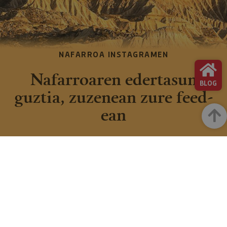
NAFARROA INSTAGRAMEN
Nafarroaren edertasun
BLOG
guztia, zuzenean zure feed-
ean
Goian
Turismoaren Instagram Ofiziala
INSTAGRAM
FACEBOOK