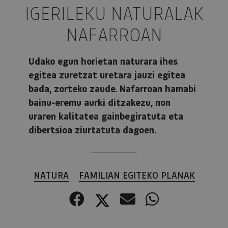
IGERILEKU NATURALAK
NAFARROAN
Udako egun horietan naturara ihes
egitea zuretzat uretara jauzi egitea
bada, zorteko zaude. Nafarroan hamabi
bainu-eremu aurki ditzakezu, non
uraren kalitatea gainbegiratuta eta
dibertsioa ziurtatuta dagoen.
NATURA
FAMILIAN EGITEKO PLANAK
Facebook
Twitter
Correo electr
WhatsApp