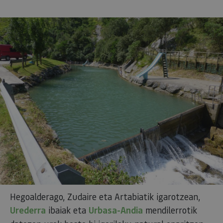
Hegoalderago, Zudaire eta Artabiatik igarotzean,
Urederra
ibaiak eta
Urbasa-Andia
mendilerrotik