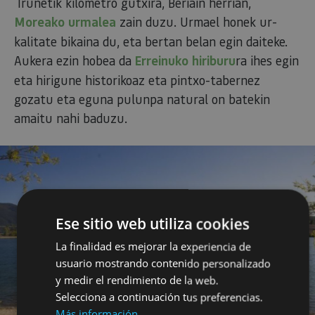
Iruñetik kilometro gutxira, Beriain herrian,
Moreako urmalea
zain duzu. Urmael honek ur-
kalitate bikaina du, eta bertan belan egin daiteke.
Aukera ezin hobea da
Erreinuko hiriburu
ra ihes egin
eta hirigune historikoaz eta pintxo-tabernez
gozatu eta eguna pulunpa natural on batekin
amaitu nahi baduzu.
Ese sitio web utiliza cookies
La finalidad es mejorar la experiencia de
usuario mostrando contenido personalizado
y medir el rendimiento de la web.
Selecciona a continuación tus preferencias.
Más información