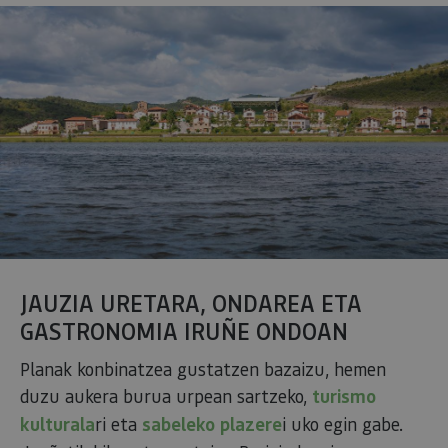
JAUZIA URETARA, ONDAREA ETA
GASTRONOMIA IRUÑE ONDOAN
Planak konbinatzea gustatzen bazaizu, hemen
duzu aukera burua urpean sartzeko,
turismo
kulturala
ri eta
sabeleko plazere
i uko egin gabe.