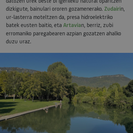
datozen urek beste bi igerileku natural oparitzen
dizkigute, bainulari ororen gozamenerako.
Zudairi
n,
ur-lasterra moteltzen da, presa hidroelektriko
batek eusten baitio, eta
Artavia
n, berriz, zubi
erromaniko paregabearen azpian gozatzen ahalko
duzu uraz.