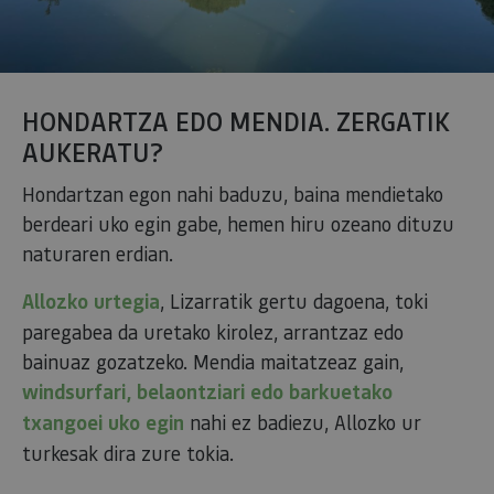
HONDARTZA EDO MENDIA. ZERGATIK
AUKERATU?
Hondartzan egon nahi baduzu, baina mendietako
berdeari uko egin gabe, hemen hiru ozeano dituzu
naturaren erdian.
Allozko urtegia
, Lizarratik gertu dagoena, toki
paregabea da uretako kirolez, arrantzaz edo
bainuaz gozatzeko. Mendia maitatzeaz gain,
windsurfari, belaontziari edo barkuetako
txangoei uko egin
nahi ez badiezu, Allozko ur
turkesak dira zure tokia.