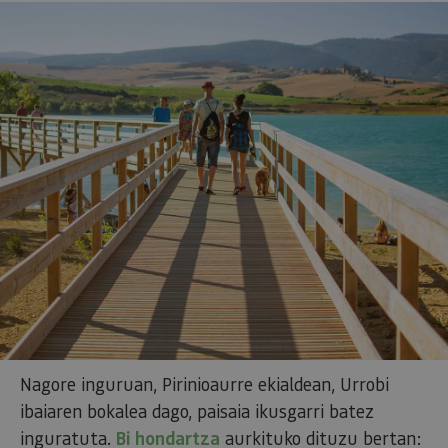
Nagore inguruan, Pirinioaurre ekialdean, Urrobi
ibaiaren bokalea dago, paisaia ikusgarri batez
inguratuta.
Bi hondartza
aurkituko dituzu bertan: