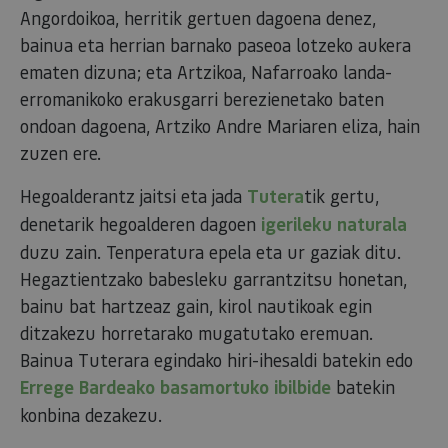
Angordoikoa, herritik gertuen dagoena denez,
bainua eta herrian barnako paseoa lotzeko aukera
ematen dizuna; eta Artzikoa, Nafarroako landa-
erromanikoko erakusgarri berezienetako baten
ondoan dagoena, Artziko Andre Mariaren eliza, hain
zuzen ere.
Hegoalderantz jaitsi eta jada
Tutera
tik gertu,
denetarik hegoalderen dagoen
igerileku naturala
duzu zain. Tenperatura epela eta ur gaziak ditu.
Hegaztientzako babesleku garrantzitsu honetan,
bainu bat hartzeaz gain, kirol nautikoak egin
ditzakezu horretarako mugatutako eremuan.
Bainua Tuterara egindako hiri-ihesaldi batekin edo
Errege Bardeako basamortuko ibilbide
batekin
konbina dezakezu.