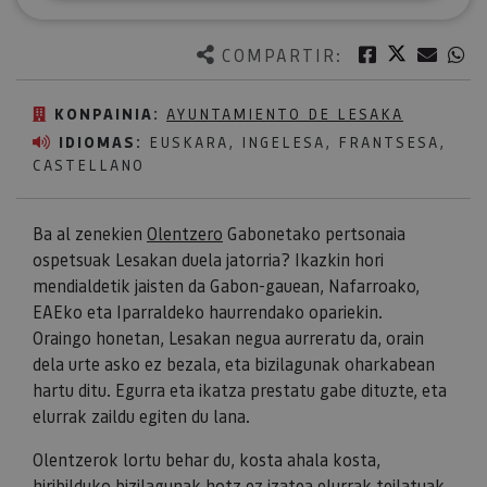
Twitter
Facebook
Corre
W
COMPARTIR:
KONPAINIA:
AYUNTAMIENTO DE LESAKA
IDIOMAS:
EUSKARA, INGELESA, FRANTSESA,
CASTELLANO
Ba al zenekien
Olentzero
Gabonetako pertsonaia
ospetsuak Lesakan duela jatorria? Ikazkin hori
mendialdetik jaisten da Gabon-gauean, Nafarroako,
EAEko eta Iparraldeko haurrendako opariekin.
Oraingo honetan, Lesakan negua aurreratu da, orain
dela urte asko ez bezala, eta bizilagunak oharkabean
hartu ditu. Egurra eta ikatza prestatu gabe dituzte, eta
elurrak zaildu egiten du lana.
Olentzerok lortu behar du, kosta ahala kosta,
hiribilduko bizilagunak hotz ez izatea elurrak teilatuak