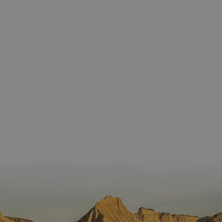
Proveedor
/
Nombre
Vencimient
Proveedor
Dominio
/
Nombre
Vencimiento
Descripc
Proveedor
Dominio
/
Nombre
Vencimiento
Descripc
_hjSession_3655069
.visitnavarra.es
30 minutos
Proveedor
Dominio
Nombre
Vencimiento
Descripción
GUEST_LANGUAGE_ID
.visitnavarra.es
1 año
Esta coo
/
Dominio
LFR_SESSION_STATE_8191652
www.visitnavarra.es
Sesión
se utiliza
C
1 mes 1 día
Esta cook
Adform
para
utiliza pa
.adform.net
uid
.adform.net
2 meses
Esta cookie
GN
www.visitnavarra.es
Sesión
almacen
identifica
proporciona
la
frecuenci
una
preferen
_hjSessionUser_3655069
.visitnavarra.es
1 año
visitas y
identificación
lingüísti
visitante
de usuario
de un
Event3PvTriggered
.visitnavarra.es
al sitio w
1 día
generada por
usuario,
Recopila
máquina y
permitie
sobre las 
asignada de
que el si
del usuar
forma única
web
sitio we
y recopila
presente
las págin
datos sobre
conteni
se han le
la actividad
en el id
en el sitio
preferid
_ga
1 año 1 mes
Este nom
Google LLC
web. Estos
visitas
cookie es
.visitnavarra.es
datos
posterior
asociado
pueden
Google
enviarse a un
Universal
tercero para
Analytics
su análisis y
una
elaboración
actualiza
de informes.
significat
servicio 
análisis 
Google m