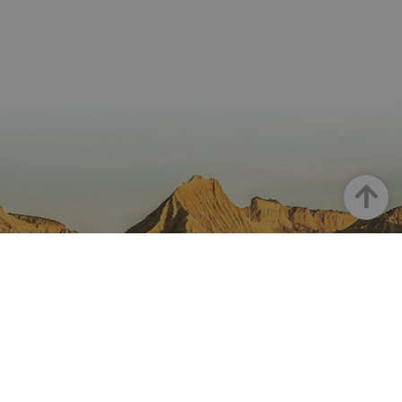
Goian
NAFARROA INSTAGRAMEN
Nafarroaren edertasun