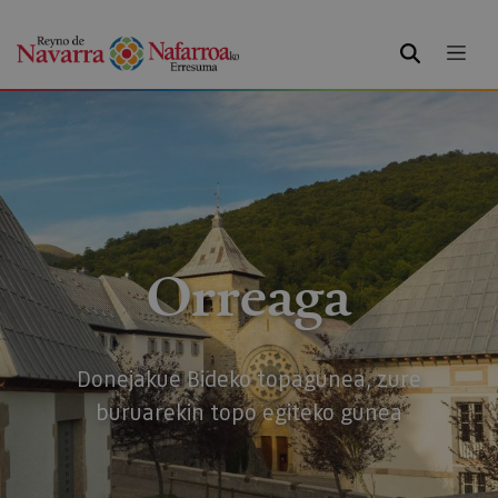
BILATU
Orreaga
Donejakue Bideko topagunea, zure
buruarekin topo egiteko gunea