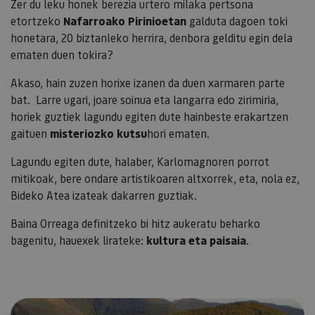
Zer du leku honek berezia urtero milaka pertsona
etortzeko
Nafarroako Pirinioetan
galduta dagoen toki
honetara, 20 biztanleko herrira, denbora gelditu egin dela
ematen duen tokira?
Akaso, hain zuzen horixe izanen da duen xarmaren parte
bat. Larre ugari, joare soinua eta langarra edo zirimiria,
horiek guztiek lagundu egiten dute hainbeste erakartzen
gaituen
misteriozko kutsu
hori ematen.
Lagundu egiten dute, halaber, Karlomagnoren porrot
mitikoak, bere ondare artistikoaren altxorrek, eta, nola ez,
Bideko Atea izateak dakarren guztiak.
Baina Orreaga definitzeko bi hitz aukeratu beharko
bagenitu, hauexek lirateke:
kultura eta paisaia
.