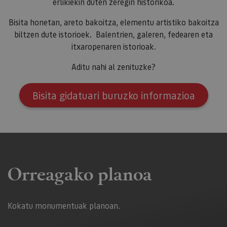
erlikiekin duten zeregin historikoa.
Bisita honetan, areto bakoitza, elementu artistiko bakoitza
biltzen dute istorioek. Balentrien, galeren, fedearen eta
itxaropenaren istorioak.
Aditu nahi al zenituzke?
Bisita gidatuari buruzko informazioa
Orreagako planoa
Kokatu monumentuak planoan.