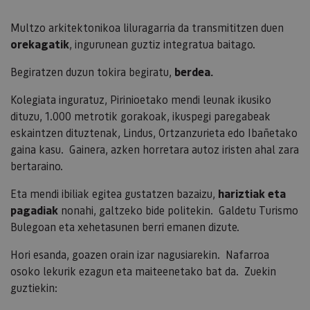
Multzo arkitektonikoa liluragarria da transmititzen duen
orekagatik
, ingurunean guztiz integratua baitago.
Begiratzen duzun tokira begiratu,
berdea.
Kolegiata inguratuz, Pirinioetako mendi leunak ikusiko
dituzu, 1.000 metrotik gorakoak, ikuspegi paregabeak
eskaintzen dituztenak, Lindus, Ortzanzurieta edo Ibañetako
gaina kasu. Gainera, azken horretara autoz iristen ahal zara
bertaraino.
Eta mendi ibiliak egitea gustatzen bazaizu,
hariztiak eta
pagadiak
nonahi, galtzeko bide politekin. Galdetu Turismo
Bulegoan eta xehetasunen berri emanen dizute.
Hori esanda, goazen orain izar nagusiarekin. Nafarroa
osoko lekurik ezagun eta maiteenetako bat da. Zuekin
guztiekin: