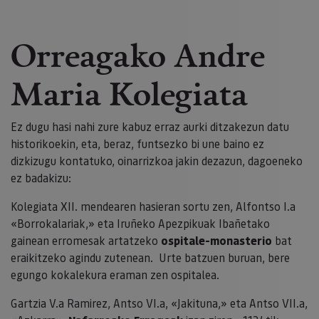
Orreagako Andre
Maria Kolegiata
Ez dugu hasi nahi zure kabuz erraz aurki ditzakezun datu
historikoekin, eta, beraz, funtsezko bi une baino ez
dizkizugu kontatuko, oinarrizkoa jakin dezazun, dagoeneko
ez badakizu:
Kolegiata XII. mendearen hasieran sortu zen, Alfontso I.a
«Borrokalariak,» eta Iruñeko Apezpikuak Ibañetako
gainean erromesak artatzeko
ospitale-monasterio
bat
eraikitzeko agindu zutenean. Urte batzuen buruan, bere
egungo kokalekura eraman zen ospitalea.
Gartzia V.a Ramirez, Antso VI.a, «Jakituna,» eta Antso VII.a,