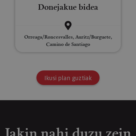
Donejakue bidea
Orreaga/Roncesvalles, Auritz/Burguete,
Camino de Santiago
Ikusi plan guztiak
Jakin nahi duzu zein