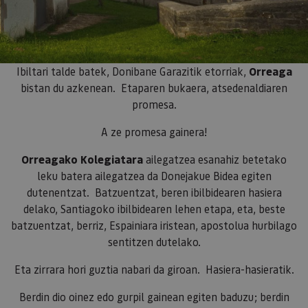
Ibiltari talde batek, Donibane Garazitik etorriak,
Orreaga
bistan du azkenean. Etaparen bukaera, atsedenaldiaren
promesa.
A ze promesa gainera!
Orreagako Kolegiatara
ailegatzea esanahiz betetako
leku batera ailegatzea da Donejakue Bidea egiten
dutenentzat. Batzuentzat, beren ibilbidearen hasiera
delako, Santiagoko ibilbidearen lehen etapa, eta, beste
batzuentzat, berriz, Espainiara iristean, apostolua hurbilago
sentitzen dutelako.
Eta zirrara hori guztia nabari da giroan. Hasiera-hasieratik.
Berdin dio oinez edo gurpil gainean egiten baduzu; berdin