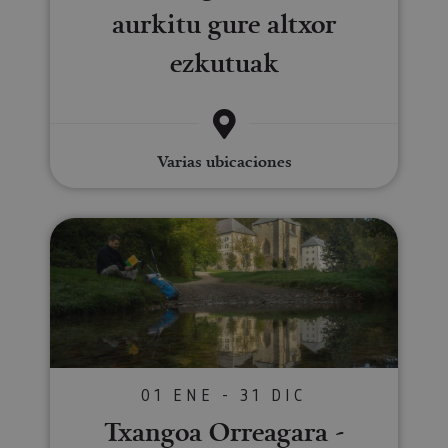
aurkitu gure altxor
ezkutuak
Varias ubicaciones
Txangoa Orreagara - Donejakue 
01 ENE - 31 DIC
Txangoa Orreagara -