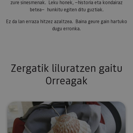
zure sinesmenak. Leku honek, —historia eta kondairaz
betea— hunkitu egiten ditu guztiak.
Ez da lan erraza hitzez azaltzea. Baina geure gain hartuko
dugu erronka.
Zergatik liluratzen gaitu
Orreagak
Leku paregabea erromesentzat.