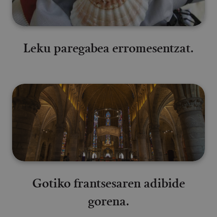
Leku paregabea erromesentzat.
Gotiko frantsesaren adibide gor
Gotiko frantsesaren adibide
gorena.