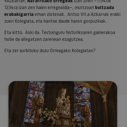
«Azkarra»,
Nafarroako Erregeak
izan ziren —1134tik
1234ra izan zen haien erregealdia—, multzoari
bultzada
erabakigarria
eman ziotenak. Antso VII.a Azkarrak eraiki
zuen Kolegiata, eta hantxe daude haren gorpuzkiak.
Eta kitto. Aski da. Testuinguru historikoaren gainerakoa
hobe da ailegatzen zarenean ezagutzea.
Eta zer aurkituko duzu Orreagako Kolegiatan?