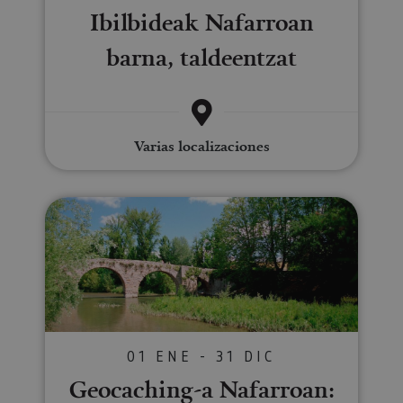
Ibilbideak Nafarroan
barna, taldeentzat
Varias localizaciones
Geocaching-a Nafarroan: aurkitu
01 ENE - 31 DIC
Geocaching-a Nafarroan: