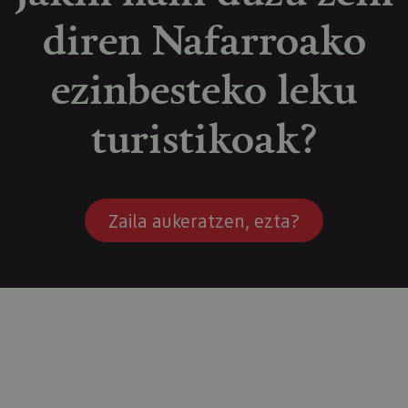
diren Nafarroako
ezinbesteko leku
turistikoak?
Zaila aukeratzen, ezta?